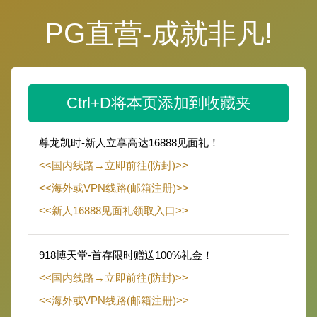
PG直营-成就非凡!
Ctrl+D将本页添加到收藏夹
尊龙凯时-新人立享高达16888见面礼！
<<国内线路→立即前往(防封)>>
<<海外或VPN线路(邮箱注册)>>
<<新人16888见面礼领取入口>>
918博天堂-首存限时赠送100%礼金！
<<国内线路→立即前往(防封)>>
<<海外或VPN线路(邮箱注册)>>