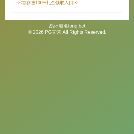
<<首存送100%礼金领取入口>>
易记域名long.bet
© 2026 PG直营 All Rights Reserved.